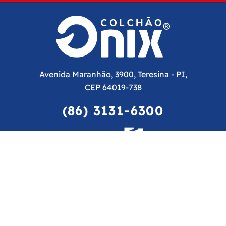
Avenida Maranhão, 3900, Teresina - PI,
CEP 64019-738
(86) 3131-6300
CNPJ: 06.751.564/0001-42
Avenida Pedro Freitas, 4000 Teresina - PI, CEP
64019-734